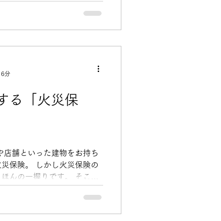
 6分
する「火災保
や店舗といった建物をお持ち
災保険。 しかし火災保険の
ほんの一握りです。 そこで
質問です。 「今まで火災保
たことがありますか？」...