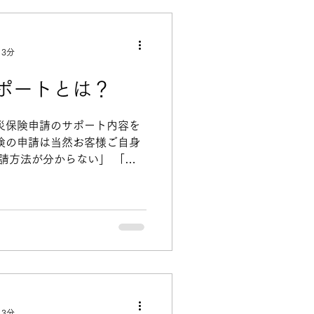
 3分
ポートとは？
災保険申請のサポート内容を
険の申請は当然お客様ご自身
申請方法が分からない」 「保
の基準が分からない」 「自
るのは危険」...
 3分