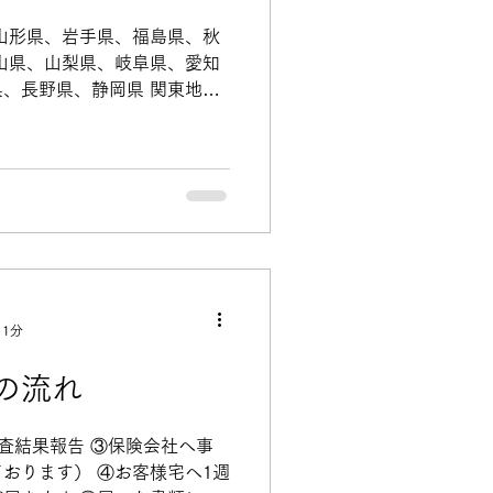
山形県、岩手県、福島県、秋
山県、山梨県、岐阜県、愛知
、長野県、静岡県 関東地方
、栃木県、神奈川県、群馬
県、京都府、兵庫県、和歌山
 1分
の流れ
調査結果報告 ③保険会社へ事
おります） ④お客様宅へ1週