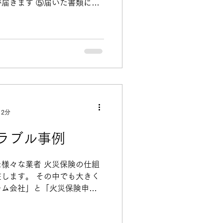
届きます ⑤届いた書類に必
送していただきます ⑥弊社
加筆の上、保険会社へ投函...
 2分
ラブル事例
様々な業者 火災保険の仕組
します。 その中でも大きく
ーム会社」と「火災保険申請
す。 火災保険リフォーム会
はシロアリ駆除会社やリフォ