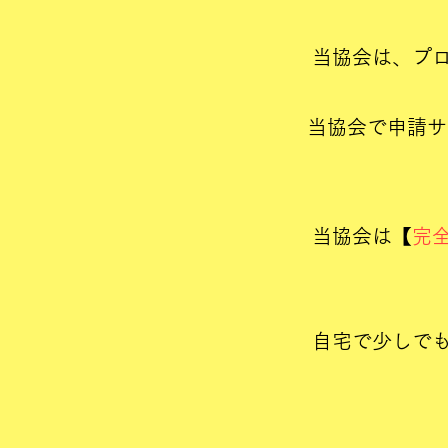
当協会は、プ
​当協会で申請
当協会は【
完
自
宅で少しで