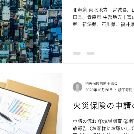
北海道 東北地方｜宮城県、
田県、青森県 中部地方｜富
県、新潟県、石川県、福井県
｜千葉県、埼玉県、東京都
県、茨城県 近畿地方｜三重
県、大阪府、奈良県...
損害保険診断士協会
2020年10月20日
読了時間:
火災保険の申請
申請の流れ ①現場調査 ②
故報告（お客様にお願いして